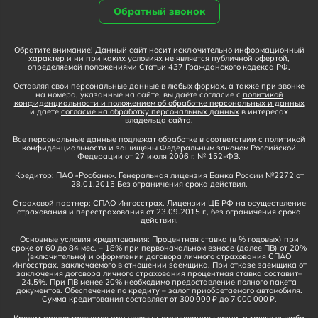
Обратный звонок
Обратите внимание! Данный сайт носит исключительно информационный
характер и ни при каких условиях не является публичной офертой,
определяемой положениями Статьи 437 Гражданского кодекса РФ.
Оставляя свои персональные данные в любых формах, а также при звонке
на номера, указанные на сайте, вы даёте согласие с
политикой
конфиденциальности и положением об обработке персональных и данных
и даете
согласие на обработку персональных данных
в интересах
владельца сайта.
Все персональные данные подлежат обработке в соответствии с политикой
конфиденциальности и защищены Федеральным законом Российской
Федерации от 27 июля 2006 г. № 152-ФЗ.
Кредитор: ПАО «Росбанк». Генеральная лицензия Банка России №2272 от
28.01.2015 Без ограничения срока действия.
Страховой партнер: СПАО Ингосстрах. Лицензии ЦБ РФ на осуществление
страхования и перестрахования от 23.09.2015 г., без ограничения срока
действия.
Основные условия кредитования: Процентная ставка (в % годовых) при
сроке от 60 до 84 мес. – 18% при первоначальном взносе (далее ПВ) от 20%
(включительно) и оформлении договора личного страхования СПАО
Ингосстрах, заключаемого в отношении заемщика. При отказе заемщика от
заключения договора личного страхования процентная ставка составит–
24,5%. При ПВ менее 20% необходимо предоставление полного пакета
документов. Обеспечение по кредиту – залог приобретаемого автомобиля.
Сумма кредитования составляет от 300 000 ₽ до 7 000 000 ₽.