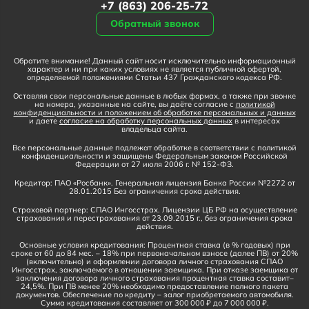
+7 (863) 206-25-72
Обратный звонок
Обратите внимание! Данный сайт носит исключительно информационный
характер и ни при каких условиях не является публичной офертой,
определяемой положениями Статьи 437 Гражданского кодекса РФ.
Оставляя свои персональные данные в любых формах, а также при звонке
на номера, указанные на сайте, вы даёте согласие с
политикой
конфиденциальности и положением об обработке персональных и данных
и даете
согласие на обработку персональных данных
в интересах
владельца сайта.
Все персональные данные подлежат обработке в соответствии с политикой
конфиденциальности и защищены Федеральным законом Российской
Федерации от 27 июля 2006 г. № 152-ФЗ.
Кредитор: ПАО «Росбанк». Генеральная лицензия Банка России №2272 от
28.01.2015 Без ограничения срока действия.
Страховой партнер: СПАО Ингосстрах. Лицензии ЦБ РФ на осуществление
страхования и перестрахования от 23.09.2015 г., без ограничения срока
действия.
Основные условия кредитования: Процентная ставка (в % годовых) при
сроке от 60 до 84 мес. – 18% при первоначальном взносе (далее ПВ) от 20%
(включительно) и оформлении договора личного страхования СПАО
Ингосстрах, заключаемого в отношении заемщика. При отказе заемщика от
заключения договора личного страхования процентная ставка составит–
24,5%. При ПВ менее 20% необходимо предоставление полного пакета
документов. Обеспечение по кредиту – залог приобретаемого автомобиля.
Сумма кредитования составляет от 300 000 ₽ до 7 000 000 ₽.