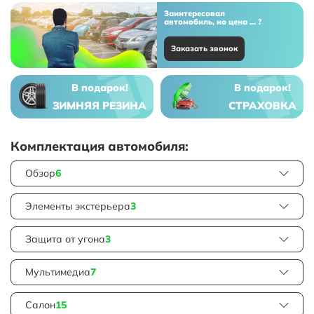
Заинтересовал
автомобиль, но цена ... ?
Заказать звонок
В подарок!
В подарок!
ЗИМНЯЯ РЕЗИНА
СТРАХОВКА
Комплектация автомобиля:
Обзор
6
Элементы экстерьера
3
Защита от угона
3
Мультимедиа
7
Салон
15