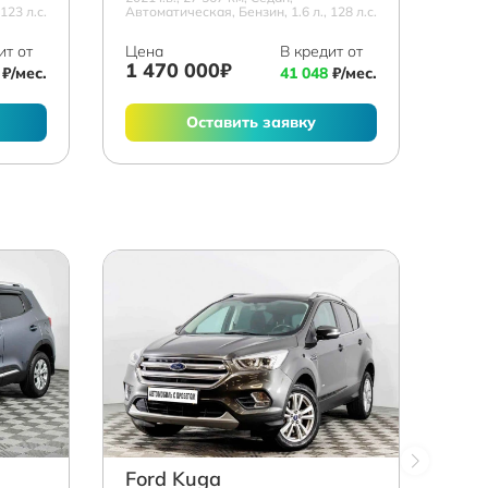
123 л.с.
Автоматическая, Бензин, 1.6 л., 128 л.с.
ит от
Цена
В кредит от
1 470 000₽
₽/мес.
41 048
₽/мес.
Оставить заявку
Ford Kuga