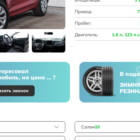
Привод:
Пробег:
Двигатель:
1.6 л, 123 л.
тересовал
В пода
обиль, но цена ... ?
ЗИМН
РЕЗИН
азать звонок
Салон
10