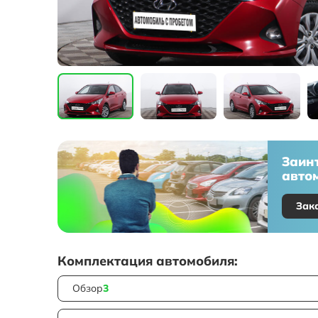
Заин
автом
Зак
Комплектация автомобиля:
Обзор
3