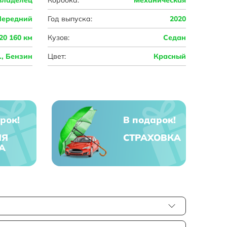
Передний
Год выпуска:
2020
20 160 км
Кузов:
Седан
с., Бензин
Цвет:
Красный
рок!
В подарок!
ЯЯ
СТРАХОВКА
А