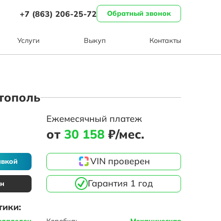
+7 (863) 206-25-72
Обратный звонок
Услуги
Выкуп
Контакты
итополь
Ежемесячный платеж
от
30 158
₽/мес.
VIN проверен
авкой
Гарантия 1 год
ин
тики:
владелец
Коробка:
Механическая