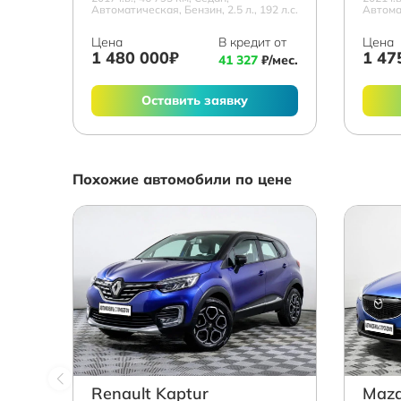
Автоматическая, Бензин, 2.5 л., 192 л.с.
Автомат
Цена
В кредит от
Цена
1 480 000₽
1 47
41 327
₽/мес.
Оставить заявку
Похожие автомобили по цене
Renault Kaptur
Mazd