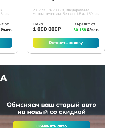
к,
2017 г.в., 76 700 км, Внедорожник,
3 л.с.
Автоматическая, Бензин, 1.5 л., 150 л.с.
ит от
Цена
В кредит от
1 080 000₽
₽/мес.
30 158
₽/мес.
Оставить заявку
НА
Обменяем ваш старый авто
на новый со скидкой
Обменять авто