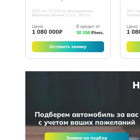
2021 г.в., 27 019 км, Внедорожник,
2011 г.
Вариатор, Бензин, 1.3 л., 150 л.с.
Автомат
Цена
В кредит от
Цена
1 080 000₽
1 08
30 158
₽/мес.
Оставить заявку
Н
Подберем автомобиль за вас
с учетом ваших пожеланий
Заявка на подбор