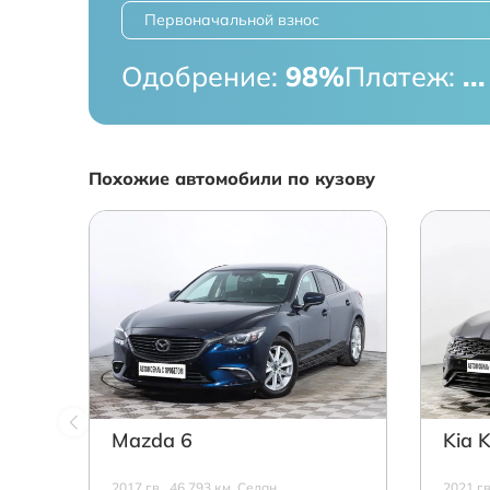
Первоначальной взнос
Одобрение:
98%
Платеж:
...
Похожие автомобили по кузову
Mazda 6
Kia 
2017 г.в., 46 793 км, Седан,
2021 г.