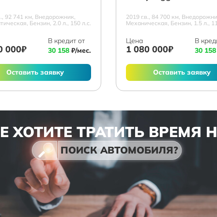
в., 92 741 км, Внедорожник,
2019 г.в., 84 700 км, Внедорожни
ическая, Бензин, 2.0 л., 150 л.с.
Механическая, Бензин, 1.5 л., 11
В кредит от
Цена
В кред
0 000₽
1 080 000₽
30 158
₽/мес.
30 158
Оставить заявку
Оставить заявку
Е ХОТИТЕ ТРАТИТЬ ВРЕМЯ 
ПОИСК АВТОМОБИЛЯ?