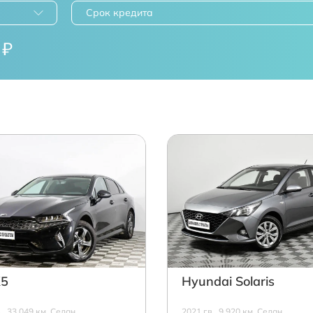
Срок кредита
₽
K5
Hyundai Solaris
в., 33 049 км, Седан,
2021 г.в., 9 920 км, Седан,