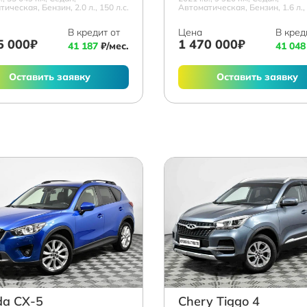
ическая, Бензин, 2.0 л., 150 л.с.
Автоматическая, Бензин, 1.6 л., 
В кредит от
Цена
В кред
5 000₽
1 470 000₽
41 187
₽/мес.
41 048
Оставить заявку
Оставить заявку
a СХ-5
Chery Tiggo 4