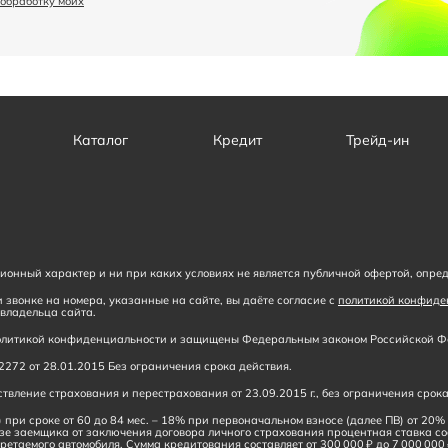
 обработку моих
Каталог
Кредит
Трейд-ин
онный характер и ни при каких условиях не является публичной офертой, опре
 звонке на номера, указанные на сайте, вы даёте согласие с
политикой конфиде
владельца сайта.
 политикой конфиденциальности и защищены Федеральным законом Российской Фе
272 от 28.01.2015 Без ограничения срока действия.
вление страхования и перестрахования от 23.09.2015 г., без ограничения срока
 при сроке от 60 до 84 мес. – 18% при первоначальном взносе (далее ПВ) от 20
зе заемщика от заключения договора личного страхования процентная ставка с
ретаемого автомобиля. Сумма кредитования составляет от 300 000 ₽ до 7 000 000 