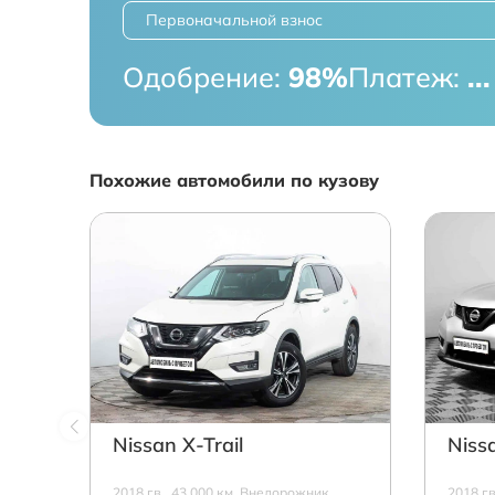
Первоначальной взнос
Одобрение:
98%
Платеж:
...
Похожие автомобили по кузову
Nissan X-Trail
Nissa
2018 г.в., 43 000 км, Внедорожник,
2018 г.