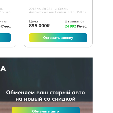
к,
2012 г.в., 89 731 км, Седан,
150 л.с.
Автоматическая, Бензин, 2.0 л., 150 л.с.
ит от
Цена
В кредит от
895 000₽
₽/мес.
24 992
₽/мес.
Оставить заявку
НА
Обменяем ваш старый авто
на новый со скидкой
Обменять авто