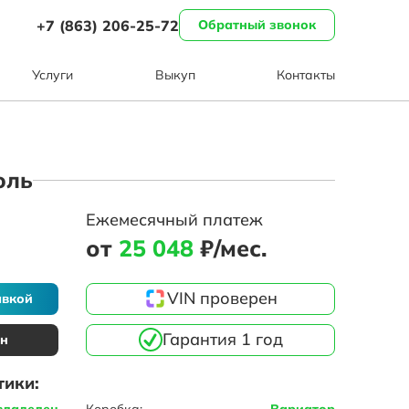
+7 (863) 206-25-72
Обратный звонок
Услуги
Выкуп
Контакты
оль
Ежемесячный платеж
от
25 048
₽/мес.
VIN проверен
авкой
Гарантия 1 год
ин
тики:
владелец
Коробка:
Вариатор