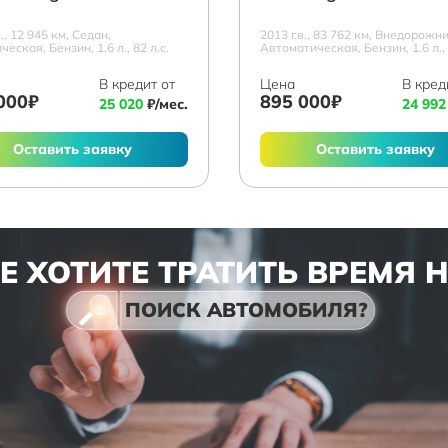
в., 12 945 км, Седан,
2013 г.в., 83 762 км, Внедорожни
еская, Бензин, 1.6 л., 82 л.с.
Автоматическая, Бензин, 1.6 л., 
В кредит от
Цена
В кред
000₽
895 000₽
25 020
₽/мес.
24 992
Оставить заявку
Оставить заявку
Е ХОТИТЕ ТРАТИТЬ ВРЕМЯ 
ПОИСК АВТОМОБИЛЯ?