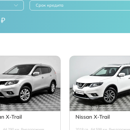
Срок кредита
₽
n X-Trail
Nissan X-Trail
в., 44 290 км, Внедорожник,
2018 г.в., 64 598 км, Внедорожни