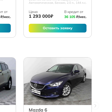
.
Автоматическая, Бензин, 2.0 л., 144 л.с.
ит от
Цена
В кредит от
1 293 000₽
₽/мес.
36 105
₽/мес.
Оставить заявку
Mazda 6