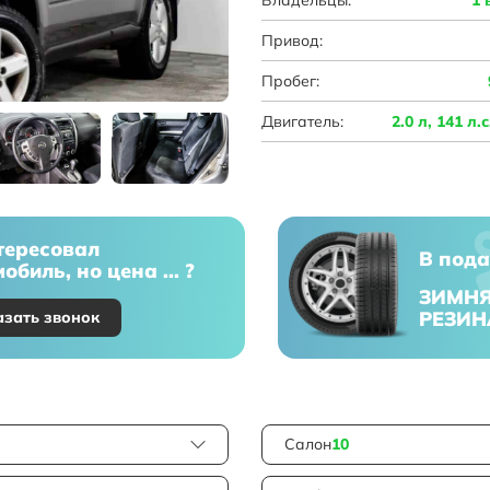
Привод:
Пробег:
Двигатель:
2.0 л, 141 л.
тересовал
В пода
обиль, но цена ... ?
ЗИМН
РЕЗИН
азать звонок
Салон
10