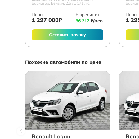
Вариатор, Бензин, 2.5 л., 171 л.с.
Вариато
Цена
В кредит от
Цена
1 297 000₽
1 29
36 217
₽/мес.
Оставить заявку
Похожие автомобили по цене
Renault Logan
Rena