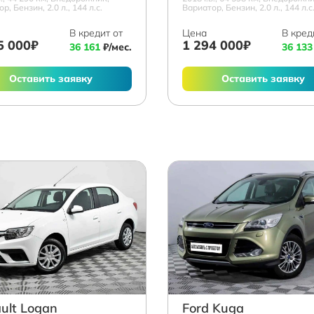
р, Бензин, 2.0 л., 144 л.с.
Вариатор, Бензин, 2.0 л., 144 л.с
В кредит от
Цена
В кред
5 000₽
1 294 000₽
36 161
₽/мес.
36 133
Оставить заявку
Оставить заявку
ult Logan
Ford Kuga