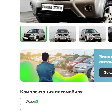
Заин
автом
Зак
Комплектация автомобиля:
Обзор
3