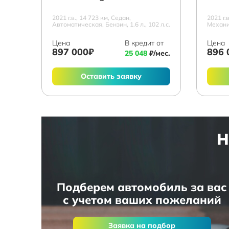
2021 г.в., 14 723 км, Седан,
2021 г.
Автоматическая, Бензин, 1.6 л., 102 л.с.
Механич
Цена
В кредит от
Цена
897 000₽
896 
25 048
₽/мес.
Оставить заявку
Н
Подберем автомобиль за вас
с учетом ваших пожеланий
Заявка на подбор