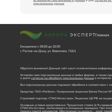
об обработке персональных и данных
и даю
согласие на
персональных данных
Главная
Ежедневно с 09:00 до 20:00
г. Ростов-на-Дону, ул. Вавилова, 71Б/1
Обратите внимание! Данный сайт носит исключительно информаци
Оставляя свои персональные данные в любых формах, а также при
и даете
согласие на обработку персональных данных
в интересах 
Все персональные данные подлежат обработке в соответствии с
Кредитор: ПАО «Росбанк». Генеральная лицензия Банка России №2
Страховой партнер: СПАО Ингосстрах. Лицензии ЦБ РФ на осущест
Основные условия кредитования: Процентная ставка (в % годовых)
СПАО Ингосстрах, заключаемого в отношении заемщика. При отка
полного пакета документов. Обеспечение по кредиту – залог приоб