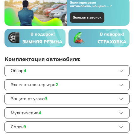
Заинтересовал
автомобиль, но цена ... ?
Заказать звонок
В подарок!
В подарок!
ЗИМНЯЯ РЕЗИНА
СТРАХОВКА
Комплектация автомобиля:
Обзор
4
Элементы экстерьера
2
Защита от угона
3
Мультимедиа
4
Салон
9