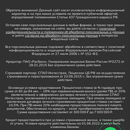
Обратите внимание! Данный сайт носит исключительно информационный
характер и ни при каких условиях не является публичной офертой,
определяемой положениями Статьи 437 Гражданского кодекса РФ.
Оставляя свои персональные данные в любых формах, а также при звонке
на номера, указанные на сайте, вы даёте согласие с
политикой
конфиденциальности и положением об обработке персональных и данных
и даете
согласие на обработку персональных данных
в интересах
владельца сайта.
Все персональные данные подлежат обработке в соответствии с политикой
конфиденциальности и защищены Федеральным законом Российской
Федерации от 27 июля 2006 г. № 152-ФЗ.
Кредитор: ПАО «Росбанк». Генеральная лицензия Банка России №2272 от
28.01.2015 Без ограничения срока действия.
Страховой партнер: СПАО Ингосстрах. Лицензии ЦБ РФ на осуществление
страхования и перестрахования от 23.09.2015 г., без ограничения срока
действия.
Основные условия кредитования: Процентная ставка (в % годовых) при
сроке от 60 до 84 мес. – 18% при первоначальном взносе (далее ПВ) от 20%
(включительно) и оформлении договора личного страхования СПАО
Ингосстрах, заключаемого в отношении заемщика. При отказе заемщика от
заключения договора личного страхования процентная ставка составит–
24,5%. При ПВ менее 20% необходимо предоставление полного пакета
документов. Обеспечение по кредиту – залог приобретаемого автомобиля.
Сумма кредитования составляет от 300 000 ₽ до 7 000 000 ₽.
Кредит предоставляется при условии страхования жизни, а также ущерба
от угона. Условия кредита действительны на 01.06.2022 и могут быть
изменены Банком.